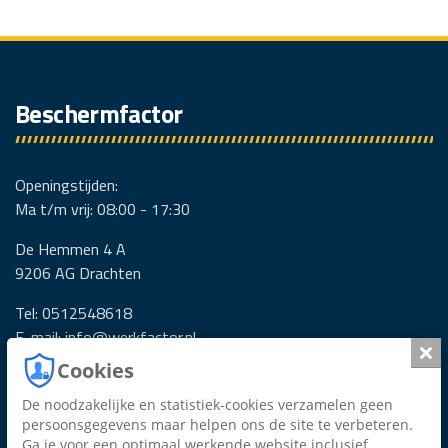
Beschermfactor
Openingstijden:
Ma t/m vrij: 08:00 - 17:30
De Hemmen 4 A
9206 AG Drachten
Tel: 0512548618
E-mail:
info@werkfactor.nl
Slui
Cookies
De noodzakelijke en statistiek-cookies verzamelen geen
persoonsgegevens maar helpen ons de site te verbeteren.
Ga je voor een optimaal werkende website inclusief